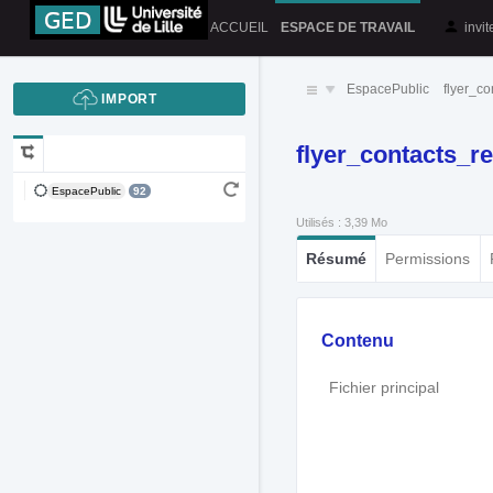
ACCUEIL
ESPACE DE TRAVAIL
invi
EspacePublic
flyer_co
flyer_contacts_re
EspacePublic
92
Utilisés : 3,39 Mo
Résumé
Permissions
Contenu
Fichier principal